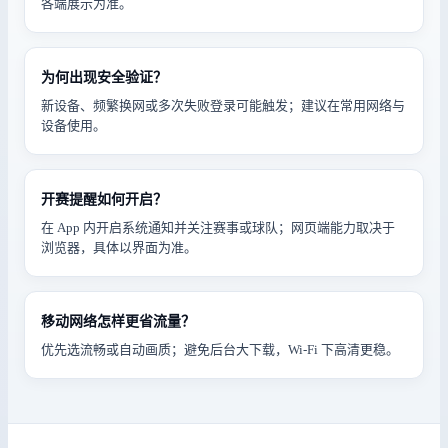
各端展示为准。
为何出现安全验证？
新设备、频繁换网或多次失败登录可能触发；建议在常用网络与
设备使用。
开赛提醒如何开启？
在 App 内开启系统通知并关注赛事或球队；网页端能力取决于
浏览器，具体以界面为准。
移动网络怎样更省流量？
优先选流畅或自动画质；避免后台大下载，Wi‑Fi 下高清更稳。