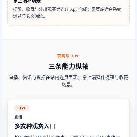
掌上端补场景
提醒、收藏与外出观赛优先在 App 完成；网页端适合系统
浏览与长文阅读。
官网与 APP
三条能力纵轴
直播、资讯与数据在站内连贯呈现；掌上端延伸提醒与收藏
场景。
LIVE
直播
多赛种观赛入口