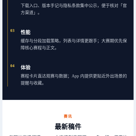
下载入口、版本手记与隐私条款集中公示，便于核对「官
方渠道」。
03
性能
缓存与分段加载策略，列表与详情更跟手；大赛期优先保
障核心赛程与正文。
04
体验
赛程卡片直达观赛与数据；App 内提供更贴近外出场景的
提醒与收藏。
赛讯
最新稿件