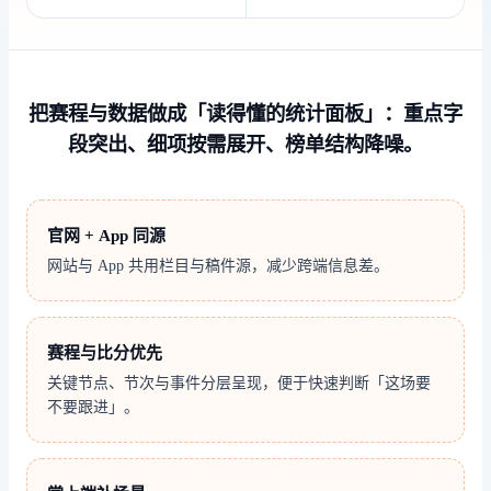
把赛程与数据做成「读得懂的统计面板」：重点字
段突出、细项按需展开、榜单结构降噪。
官网 + App 同源
网站与 App 共用栏目与稿件源，减少跨端信息差。
赛程与比分优先
关键节点、节次与事件分层呈现，便于快速判断「这场要
不要跟进」。