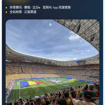
体育赛讯 · 赛程 · 比分
官网与 App 同源更新
全站检索 · 正版渠道