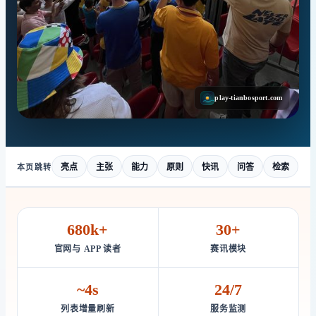
play-tianbosport.com
亮点
主张
能力
原则
快讯
问答
检索
本页跳转
数据亮点
680k+
30+
官网与 APP 读者
赛讯模块
~4s
24/7
列表增量刷新
服务监测