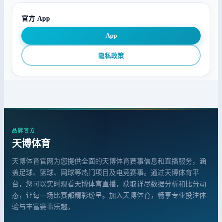
官方 App
App
隐私政策
品牌官方
天博体育
天博体育官网为您提供全面的天博体育赛事信息和直播服务，涵
盖足球、篮球、网球等热门项目及电竞赛事。通过天博体育平
台，您可以实时观看天博体育直播，获取详尽数据分析和比分动
态，让每一场比赛都精彩纷呈。加入天博体育，畅享专业投注体
验与丰富赛事乐趣。