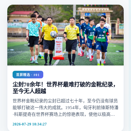
首屏精选 · #01
尘封70余年！世界杯最难打破的金靴纪录，
至今无人超越
世界杯金靴纪录的尘封已超过七十年，至今仍没有球员
能够打破这一伟大的成就。1954年，匈牙利前锋斯特潘
·科斯提奇在世界杯赛场上的惊艳表现，使他以极高的
进球效率成为了历史上的传奇。尽管近年来的超级球
2026-07-29 10:34:27
星，如基利安·姆巴佩和尤西比奥等都曾有过辉煌表