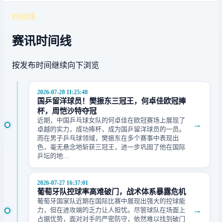
时间线
赛讯时间线
按发布时间继续向下浏览
2026-07-28 11:25:48
国乒留洋球员！樊振东三冠王，何卓佳欧冠捧
杯，周恺沙特夺冠
近期，中国乒乓球女队的何卓佳在欧冠赛场上展现了
→
卓越的实力，成功捧杯，成为国乒留洋球员的一员。
而在男子乒乓球领域，樊振东在多个赛事中表现出
色，毫无悬念地斩获三冠王，进一步巩固了他在国际
乒坛的地…
2026-07-27 16:37:01
葡萄牙队控球率高难破门，战术体系暴露危机
葡萄牙国家队近期在国际比赛中展现出强大的控球能
→
力，但在进攻端的乏力让人担忧。尽管球队在场面上
占据优势，面对对手的严密防守，依然难以找到破门