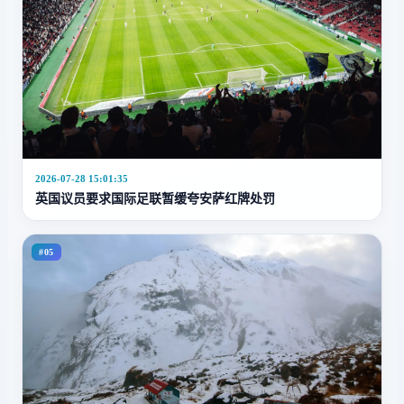
2026-07-28 15:01:35
英国议员要求国际足联暂缓夸安萨红牌处罚
#05