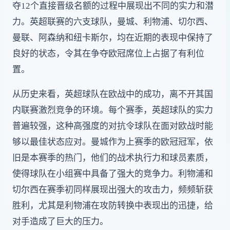
夺12个直接晋级名额的过程中展现出不同的实力和潜
力。英超联赛的六支球队，曼城、利物浦、切尔西、
曼联、阿森纳和纽卡斯尔，均在近期的表现中保持了
良好的状态，令其在争夺欧冠席位上占据了有利位
置。
从历史来看，英超球队在欧战中的成功，离不开其国
内联赛激烈竞争的环境。每个赛季，英超球队的实力
普遍较强，这种高强度的对抗令球队在面对欧战时能
够以最佳状态应对。曼城作为上赛季的欧冠冠军，依
旧是本赛季的热门，他们的战术执行力和球员素质，
使得球队在小组赛中具备了强大的竞争力。利物浦和
切尔西在赛季初同样展现出强大的攻击力，频频斩获
胜利，尤其是利物浦在攻防转换中表现出的迅捷，给
对手造成了巨大的压力。