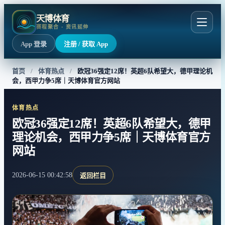
天博体育
打开
赛程聚合 · 资讯延伸
App 登录
注册 / 获取 App
App
首页
/
体育热点
/
欧冠36强定12席！英超6队希望大，德甲理论机
会，西甲力争5席｜天博体育官方网站
官网
赛讯与资讯
体育热点
欧冠36强定12席！英超6队希望大，德甲
品牌与合作
理论机会，西甲力争5席｜天博体育官方
网站
2026-06-15 00:42:58
返回栏目