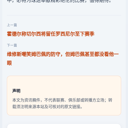
中，必将为球迷奉献精彩绝伦的比赛，值得期待。
上一篇
霍德尔称切尔西将留任罗西尼尔至下赛季
下一篇
维修斯嘲笑姆巴佩的防守，但姆巴佩甚至都没看他一
眼
声明
本文为资讯稿件，不代表联赛、俱乐部或转播方立场；转
载须注明来源本站及可核对的原文链接。