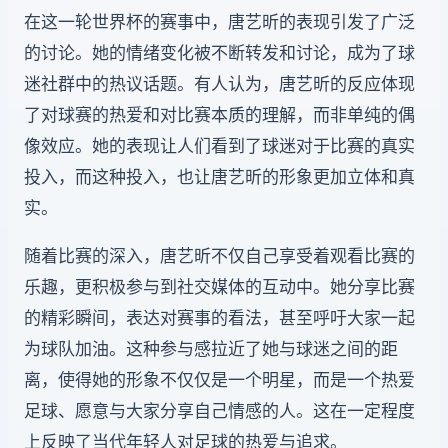
在这一轮世界杯的赛事中，唐艺昕的表现引发了广泛
的讨论。她的情绪变化被不断转发和讨论，成为了球
迷社群中的热议话题。有人认为，唐艺昕的反应体现
了对球赛的热爱和对比赛本质的理解，而非单纯的偶
像效应。她的表现让人们看到了球迷对于比赛的真实
投入，而这种投入，也让唐艺昕的形象更加立体和真
实。
随着比赛的深入，唐艺昕不仅自己享受着观看比赛的
乐趣，更积极参与到社交媒体的互动中。她分享比赛
的精彩瞬间，表达对赛事的看法，甚至呼吁大家一起
为球队加油。这种参与感拉近了她与球迷之间的距
离，使得她的形象不仅仅是一个明星，而是一个热爱
足球、愿意与大家分享自己情感的人。这在一定程度
上反映了当代年轻人对足球的热爱与追求。