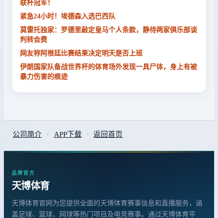
联杯冠军！
紧急24小时！埃德森入选巴西队
莫雷托独家：罗德里敲定皇马个人条款，静待两家俱乐部谈
判转会费
网友称阿根廷比赛结果决定明天是否上班
伊朗国家队备战世界杯的体育场外发现一具尸体，身上有被
暴力伤害的痕迹
公司简介
·
APP下载
·
返回首页
品牌官方
天博体育
天博体育官网为您提供全面的天博体育赛事信息和直播服务，涵
盖足球、篮球、网球等热门项目及电竞赛事。通过天博体育平