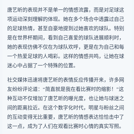
唐艺昕的表现并不是单一的情感流露，而是对足球这
项运动深刻理解的体现。她在多个场合中透露过自己
的足球热情，甚至自豪地提到过她喜欢的球队。特别
是在世界杯期间，看到自己喜爱的球队进展顺利时，
她的表现仿佛不仅在为球队欢呼，更是在为自己和每
一个热爱足球的人喝彩。这样的情感共鸣，让她在球
迷心中占据了一个特殊的位置。
社交媒体迅速将唐艺昕的表情反应传播开来，许多网
友纷纷评论道：“简直就是我在看比赛时的缩影！”这
种互动不仅增加了唐艺昕的曝光度，也让她与球迷之
间的距离拉近。在这个数字化时代，明星与粉丝之间
的互动变得无比重要，唐艺昕的情感表达恰恰击中了
这一点，成为了人们在观看比赛时心情的真实写照。