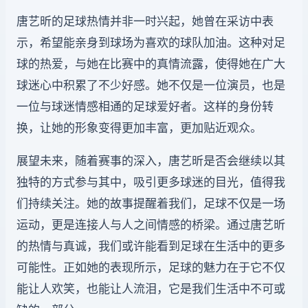
唐艺昕的足球热情并非一时兴起，她曾在采访中表
示，希望能亲身到球场为喜欢的球队加油。这种对足
球的热爱，与她在比赛中的真情流露，使得她在广大
球迷心中积累了不少好感。她不仅是一位演员，也是
一位与球迷情感相通的足球爱好者。这样的身份转
换，让她的形象变得更加丰富，更加贴近观众。
展望未来，随着赛事的深入，唐艺昕是否会继续以其
独特的方式参与其中，吸引更多球迷的目光，值得我
们持续关注。她的故事提醒着我们，足球不仅是一场
运动，更是连接人与人之间情感的桥梁。通过唐艺昕
的热情与真诚，我们或许能看到足球在生活中的更多
可能性。正如她的表现所示，足球的魅力在于它不仅
能让人欢笑，也能让人流泪，它是我们生活中不可或