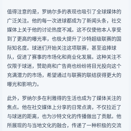
值得注意的是，罗纳尔多的表现也吸引了全球媒体的
广泛关注。他的每一次进球都成为了新闻头条，社交
媒体上关于他的讨论热度不减。这不仅使他本人享受
到了更高的曝光率，也极大提升了沙特超级联赛的国
际知名度。球迷们开始关注这项联赛，甚至追捧球
队，促进了赛事的市场化和商业化发展。这种关注不
仅限于球迷，赞助商和广告商也纷纷将目光投向这个
充满潜力的市场，希望通过与联赛的联结获得更大的
曝光和影响力。
此外，罗纳尔多在利雅得的生活也成为了媒体关注的
焦点。他在社交媒体上分享的日常点滴，不仅拉近了
与球迷的距离，也为沙特文化的传播做出了贡献。他
所展现的与当地文化的融合，传递了一种积极的交流