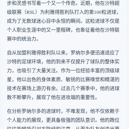
步和灵感书写着一个又一个传奇。近期，他在沙特超
级联赛（RSL）为利雅得胜利队打入的第100粒进球，
成为了无数球迷心目中永恒的瞬间。这粒进球不仅是
个人职业生涯中的又一里程碑，也象征着他在沙特联
赛中的统治力。
自从加盟利雅得胜利队以来，罗纳尔多便迅速适应了
沙特的足球环境，他的到来不仅提升了球队的整体实
力，也吸引了大量关注。作为一位经验丰富的顶级球
星，他以出色的身体素质、敏锐的比赛嗅觉和精湛的
技术在赛场上游刃有余。过去几个赛季中，他的进球
数不断攀升，展现了他在进攻端的重要性。
在分析罗纳尔多的进球时，不难发现，他不仅依赖于
个人能力的展现，更具备极强的团队意识。他的跑位