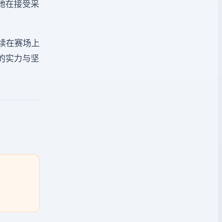
她在接受采
续在赛场上
的实力与坚
。