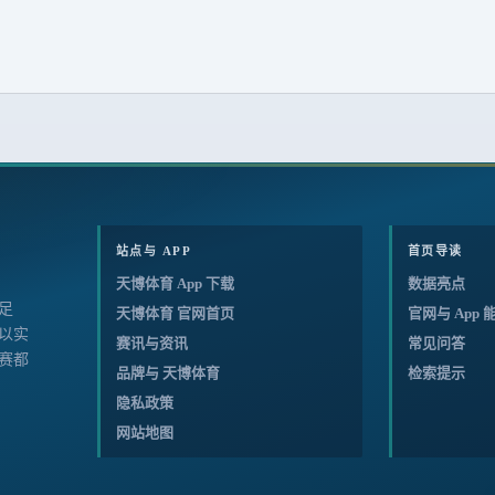
站点与 APP
首页导读
天博体育 App 下载
数据亮点
足
天博体育 官网首页
官网与 App 
以实
赛讯与资讯
常见问答
赛都
品牌与 天博体育
检索提示
隐私政策
网站地图