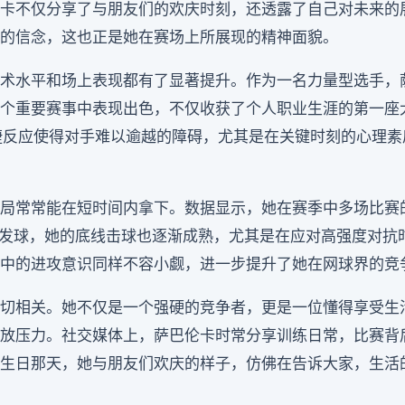
卡不仅分享了与朋友们的欢庆时刻，还透露了自己对未来的
的信念，这也正是她在赛场上所展现的精神面貌。
术水平和场上表现都有了显著提升。作为一名力量型选手，
个重要赛事中表现出色，不仅收获了个人职业生涯的第一座
捷反应使得对手难以逾越的障碍，尤其是在关键时刻的心理素
局常常能在短时间内拿下。数据显示，她在赛季中多场比赛
了发球，她的底线击球也逐渐成熟，尤其是在应对高强度对抗
中的进攻意识同样不容小觑，进一步提升了她在网球界的竞
切相关。她不仅是一个强硬的竞争者，更是一位懂得享受生
放压力。社交媒体上，萨巴伦卡时常分享训练日常，比赛背
生日那天，她与朋友们欢庆的样子，仿佛在告诉大家，生活