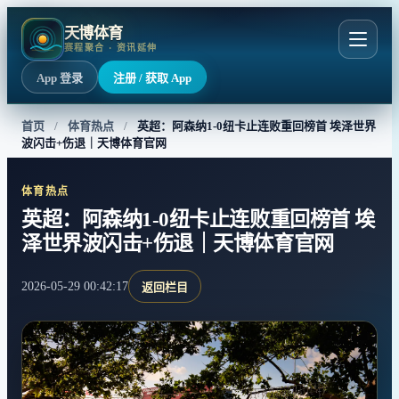
天博体育
打开
赛程聚合 · 资讯延伸
App 登录
注册 / 获取 App
App
首页
/
体育热点
/
英超：阿森纳1-0纽卡止连败重回榜首 埃泽世界
波闪击+伤退｜天博体育官网
官网
赛讯与资讯
体育热点
英超：阿森纳1-0纽卡止连败重回榜首 埃
品牌与合作
泽世界波闪击+伤退｜天博体育官网
2026-05-29 00:42:17
返回栏目