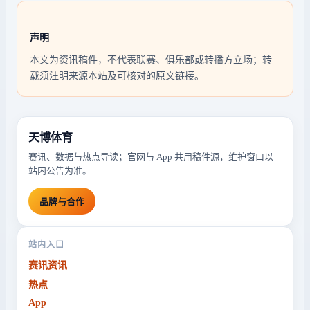
声明
本文为资讯稿件，不代表联赛、俱乐部或转播方立场；转
载须注明来源本站及可核对的原文链接。
天博体育
赛讯、数据与热点导读；官网与 App 共用稿件源，维护窗口以
站内公告为准。
品牌与合作
站内入口
赛讯资讯
热点
App