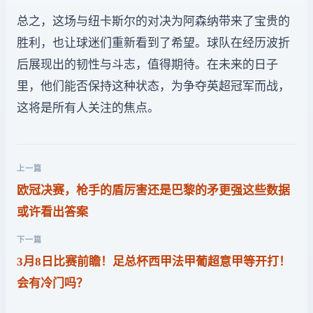
总之，这场与纽卡斯尔的对决为阿森纳带来了宝贵的
胜利，也让球迷们重新看到了希望。球队在经历波折
后展现出的韧性与斗志，值得期待。在未来的日子
里，他们能否保持这种状态，为争夺英超冠军而战，
这将是所有人关注的焦点。
上一篇
欧冠决赛，枪手的盾厉害还是巴黎的矛更强这些数据
或许看出答案
下一篇
3月8日比赛前瞻！足总杯西甲法甲葡超意甲等开打！
会有冷门吗？