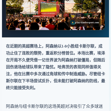
play-tianbosport.com
在近期的英超赛场上，阿森纳以1-0小胜纽卡斯尔联，成
功止住了连败的颓势，重返积分榜首位。本场比赛，埃泽
在开局不久便凭借一记世界波为阿森纳打破僵局，但随后
因伤退场给球队带来了隐忧。哈弗茨的表现同样值得关
注，他在比赛中多次通过角球和传中制造威胁。尽管纽卡
斯尔联在下半场尝试反扑，但未能打破阿森纳的防线，最
终只能接受失利。
阿森纳与纽卡斯尔联的这场英超对决吸引了众多球迷