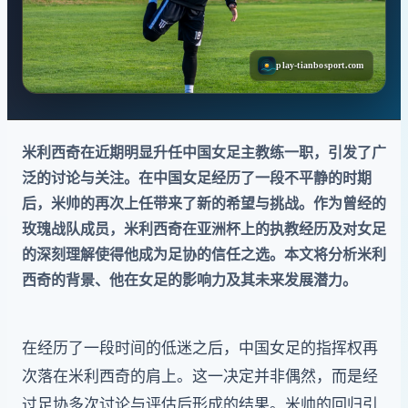
play-tianbosport.com
米利西奇在近期明显升任中国女足主教练一职，引发了广
泛的讨论与关注。在中国女足经历了一段不平静的时期
后，米帅的再次上任带来了新的希望与挑战。作为曾经的
玫瑰战队成员，米利西奇在亚洲杯上的执教经历及对女足
的深刻理解使得他成为足协的信任之选。本文将分析米利
西奇的背景、他在女足的影响力及其未来发展潜力。
在经历了一段时间的低迷之后，中国女足的指挥权再
次落在米利西奇的肩上。这一决定并非偶然，而是经
过足协多次讨论与评估后形成的结果。米帅的回归引