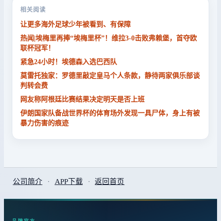
相关阅读
让更多海外足球少年被看到、有保障
热闻|埃梅里再捧“埃梅里杯”！维拉3-0击败弗赖堡，首夺欧
联杯冠军！
紧急24小时！埃德森入选巴西队
莫雷托独家：罗德里敲定皇马个人条款，静待两家俱乐部谈
判转会费
网友称阿根廷比赛结果决定明天是否上班
伊朗国家队备战世界杯的体育场外发现一具尸体，身上有被
暴力伤害的痕迹
公司简介
·
APP下载
·
返回首页