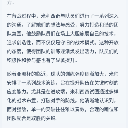
力。
在备战过程中，米利西奇与队员们进行了一系列深入
的沟通，了解她们的想法与感受，努力打造和谐的团
队氛围。他鼓励队员们在场上大胆施展自己的技术，
追求创造性，而不仅仅是守旧的战术模式。这种开放
的态度，使得团队的训练逐渐焕发出活力，队员们的
积极性和参与感也有了显著提升。
随着亚洲杯的临近，球队的训练强度逐渐加大，米帅
安排了一系列战术演练，旨在提升队伍在关键时刻的
应变能力。尤其是在进攻端，米利西奇试图通过多样
化的战术布置，打破对手的防线。他清晰地认识到，
面对强敌，单一的突破往往难以奏效，合理的跑位和
团队配合是取胜的关键。