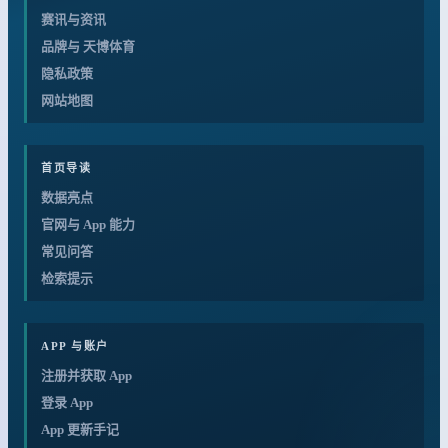
赛讯与资讯
品牌与 天博体育
隐私政策
网站地图
首页导读
数据亮点
官网与 App 能力
常见问答
检索提示
APP 与账户
注册并获取 App
登录 App
App 更新手记