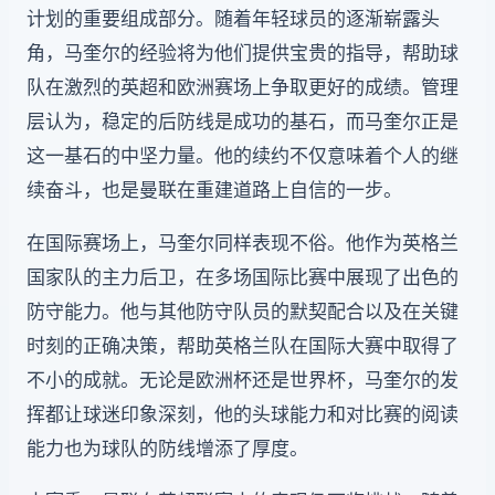
计划的重要组成部分。随着年轻球员的逐渐崭露头
角，马奎尔的经验将为他们提供宝贵的指导，帮助球
队在激烈的英超和欧洲赛场上争取更好的成绩。管理
层认为，稳定的后防线是成功的基石，而马奎尔正是
这一基石的中坚力量。他的续约不仅意味着个人的继
续奋斗，也是曼联在重建道路上自信的一步。
在国际赛场上，马奎尔同样表现不俗。他作为英格兰
国家队的主力后卫，在多场国际比赛中展现了出色的
防守能力。他与其他防守队员的默契配合以及在关键
时刻的正确决策，帮助英格兰队在国际大赛中取得了
不小的成就。无论是欧洲杯还是世界杯，马奎尔的发
挥都让球迷印象深刻，他的头球能力和对比赛的阅读
能力也为球队的防线增添了厚度。