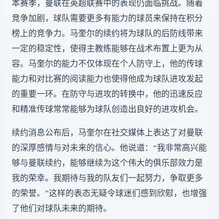
本赛季，曼联在英超联赛中的表现仍面临挑战。随着
竞争加剧，球队需要更多有能力的球员来保持在积分
榜上的竞争力。马奎尔的续约将为球队的后防线带来
一定的稳定性，使得主教练能够在战术布置上更为从
容。马奎尔的能力不仅体现在个人防守上，他的传球
能力和对比赛的阅读能力也使得他成为球队进攻发起
的重要一环。在防守与进攻的转换中，他的迅速反应
和精准传球常常能够为球队创造出良好的进攻机会。
续约消息公布后，马奎尔在社交媒体上表达了对曼联
的深厚感情与对未来的信心。他说道：“我非常高兴能
够与曼联续约，能够继续为这个伟大的俱乐部效力是
我的荣幸。我期待与我的队友们一起努力，争取更多
的荣誉。”这样的表态无疑令球迷们感到欣慰，也增强
了他们对球队未来的期待。