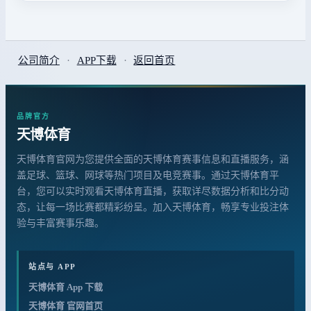
公司简介
·
APP下载
·
返回首页
品牌官方
天博体育
天博体育官网为您提供全面的天博体育赛事信息和直播服务，涵
盖足球、篮球、网球等热门项目及电竞赛事。通过天博体育平
台，您可以实时观看天博体育直播，获取详尽数据分析和比分动
态，让每一场比赛都精彩纷呈。加入天博体育，畅享专业投注体
验与丰富赛事乐趣。
站点与 APP
天博体育 App 下载
天博体育 官网首页