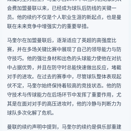
会费加盟曼联以来，已经成为球队后防线的关键一
员。他的续约不仅是个人职业生涯的新起点，也是曼
联在未来竞争中增强实力的重要举措。
马奎尔在加盟曼联后，逐渐适应了英超的高强度比
赛，并在多场关键比赛中展现了自己的领导能力与防
守技巧。他的强壮身材和出色的头球能力使他在对抗
中占据优势，并且在防守时总能快速做出反应，堵截
对手的进攻。在过去的赛季中，尽管球队整体表现起
伏不定，马奎尔始终保持着较高的竞技状态。他的防
守技术与传球能力在后场环节中发挥了重要作用，尤
其是在面对对手的高压进攻时，他的冷静与判断力为
球队多次化解了危机。
曼联的续约声明中提到，马奎尔的续约是俱乐部重建