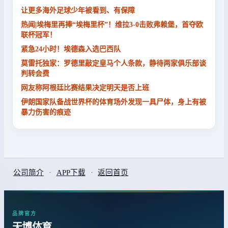
让更多海外足球少年被看到、有保障
热闻|埃梅里再捧“埃梅里杯”！维拉3-0击败弗赖堡，首夺欧
联杯冠军！
紧急24小时！埃德森入选巴西队
莫雷托独家：罗德里敲定皇马个人条款，静待两家俱乐部谈
判转会费
网友称阿根廷比赛结果决定明天是否上班
伊朗国家队备战世界杯的体育场外发现一具尸体，身上有被
暴力伤害的痕迹
公司简介
·
APP下载
·
返回首页
品牌官方
天博体育