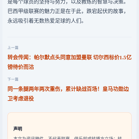
是每个球员的坚持与努力，以及教练的智慧与决策。
巴西甲级联赛的魅力正是在于此，跌宕起伏的故事，
永远吸引着无数热爱足球的人们。
上一篇
转会传闻：帕尔默点头同意加盟曼联 切尔西标价1.5亿
镑待价而沽
下一篇
同一条腿两年两次重伤，累计缺战百场！皇马功勋边
卫考虑退役
声明
本文为资讯稿件，不代表联赛、俱乐部或转播方立场；转