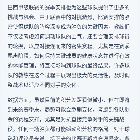
巴西甲级联赛的赛季安排也为这些球队提供了更多的
挑战与机会。由于联赛中的对抗激烈，比赛安排的紧
密使得球队的阵容深度成为胜负的关键因素。教练们
不仅要考虑如何调动球队的士气，还要合理安排球员
的轮换，以应对接连而来的密集赛程。尤其是在赛季
尾声阶段，如何保持关键球员的健康状态并进行有效
的体能管理，将直接影响到球队的最终结果。许多球
队的教练在这个过程中展现出极大的灵活性，及时调
整战术以适应不同对手的变化。
数据方面，虽然目前的积分差距看似微小，但在即将
到来的赛季末，局势可能会急剧变化。考虑到各队剩
余的赛程安排，尤其是对抗直接竞争对手的关键战
役，任何一场胜负都可能撼动积分榜的格局。对于球
迷和评论员来说，接下来的比赛无疑将充满悬念。各