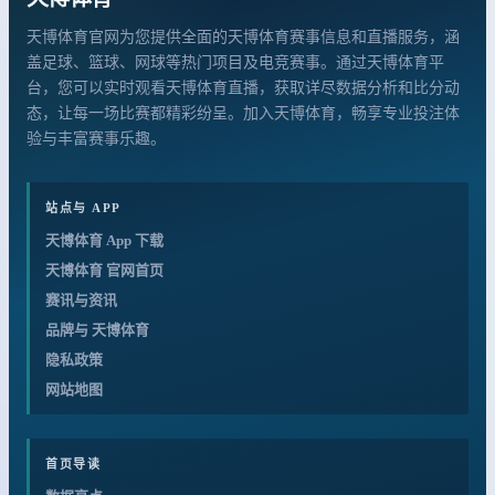
天博体育官网为您提供全面的天博体育赛事信息和直播服务，涵
盖足球、篮球、网球等热门项目及电竞赛事。通过天博体育平
台，您可以实时观看天博体育直播，获取详尽数据分析和比分动
态，让每一场比赛都精彩纷呈。加入天博体育，畅享专业投注体
验与丰富赛事乐趣。
站点与 APP
天博体育 App 下载
天博体育 官网首页
赛讯与资讯
品牌与 天博体育
隐私政策
网站地图
首页导读