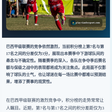
play-tianbosport.com
巴西甲级联赛的竞争依然激烈，当前积分榜上第7名与第
17名之间的分差仅为3分，展现出本赛季中下游球队间的
悬念与不确定性。随着赛季的深入，各队在争夺季后赛名
额与保级之战中的表现都将成为关注焦点。此局面不仅影
响了球队的士气，也让球迷在每一场比赛中都难以预测结
果，增添了赛事的观赏性。
在巴西甲级联赛的激烈竞争中，积分榜的走势常常让
人瞩目。近期，第7名与第17名之间的积分差距仅为3