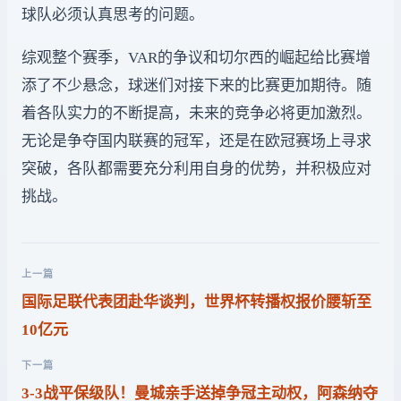
球队必须认真思考的问题。
综观整个赛季，VAR的争议和切尔西的崛起给比赛增
添了不少悬念，球迷们对接下来的比赛更加期待。随
着各队实力的不断提高，未来的竞争必将更加激烈。
无论是争夺国内联赛的冠军，还是在欧冠赛场上寻求
突破，各队都需要充分利用自身的优势，并积极应对
挑战。
上一篇
国际足联代表团赴华谈判，世界杯转播权报价腰斩至
10亿元
下一篇
3-3战平保级队！曼城亲手送掉争冠主动权，阿森纳夺