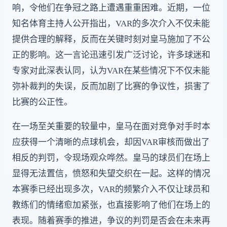
响，令他们在争冠之路上遭遇重重困难。近期，一位
知名体育主持人公开指出，VAR的多次介入不仅未能
提供合理的解释，反而在关键时刻对皇马施加了不公
正的影响。这一言论迅速引发广泛讨论，许多球迷和
专家对此深表认同，认为VAR在某些情况下不仅未能
弥补裁判的失误，反而加剧了比赛的争议性，损害了
比赛的公正性。
在一场至关重要的较量中，皇马在面对竞争对手时本
应获得一个清晰的点球机会，却因VAR审核而做出了
相反的判罚，令现场观众哗然。皇马的球员们在场上
显得无法置信，愤怒和失望交织在一起。这样的情况
本赛季已经出现多次，VAR的频繁介入不仅让球员和
教练们的情绪愈加紧张，也直接影响了他们在场上的
表现。随着赛季的推进，争议的判罚是否会在未来再