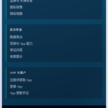
品牌与 天博体育
隐私政策
网站地图
首页导读
数据亮点
官网与 App 能力
常见问答
检索提示
APP 与账户
注册并获取 App
登录 App
App 更新手记