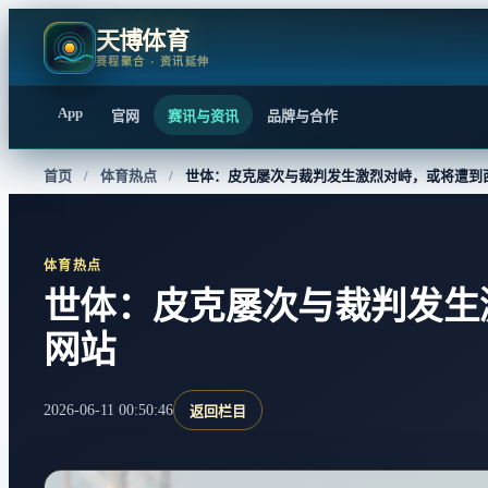
天博体育
赛程聚合 · 资讯延伸
App
官网
赛讯与资讯
品牌与合作
首页
/
体育热点
/
世体：皮克屡次与裁判发生激烈对峙，或将遭到
体育热点
世体：皮克屡次与裁判发生
网站
2026-06-11 00:50:46
返回栏目