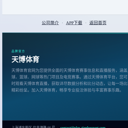
公司简介
·
APP下载
·
返回首页
品牌官方
天博体育
天博体育官网为您提供全面的天博体育赛事信息和直播服务，涵盖
球、篮球、网球等热门项目及电竞赛事。通过天博体育平台，您可
时观看天博体育直播，获取详尽数据分析和比分动态，让每一场比
精彩纷呈。加入天博体育，畅享专业投注体验与丰富赛事乐趣。
上海浦东新区 信息港路 66 号
·
contact@play-tianbosport.com