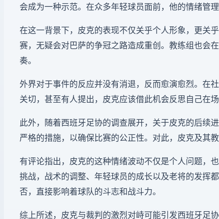
会成为一种示范。在众多年轻球员面前，他的情绪管理
在这一背景下，皮克的表现不仅关乎个人形象，更关乎
赛，无疑会对巴萨的争冠之路造成重创。教练组也会在
奏。
外界对于事件的反应并没有消退，反而愈演愈烈。在社
关切，甚至有人提出，皮克应该借此机会反思自己在场
此外，随着西班牙足协的调查展开，关于皮克的后续进
严格的措施，以确保比赛的公正性。对此，皮克及其教
有评论指出，皮克的这种情绪波动不仅是个人问题，也
挑战，战术的调整、年轻球员的成长以及老将的发挥都
否，直接影响着球队的斗志和战斗力。
综上所述，皮克与裁判的激烈对峙可能引发西班牙足协