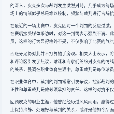
的深入，皮克多次与裁判发生激烈对峙，几乎成为每场
场上的情绪似乎总是难以控制，频繁与裁判进行言辞抗
在最近的一场比赛中，皮克因对一个判罚的反应过激，
在赛后接受媒体采访时，对这一判罚表示强烈不满。此
员，这样的行为显得格外不妥，不仅影响了比赛的气氛
西班牙足协对此并不打算袖手旁观。相关人士表示，将
和评论区引发了热议，球迷和专家们纷纷对皮克的情绪
的关系，强调在职业体育生涯中，尊重裁判是每位球员
在职业体育中，裁判的判罚常常引发争议，控诉裁判的
正性和尊重裁判是他必须承担的责任。这样的对抗不仅
回顾皮克的职业生涯，他曾经经历过风风雨雨，赢得过
上保持冷静、处理好与裁判的关系，或许是他如今所面