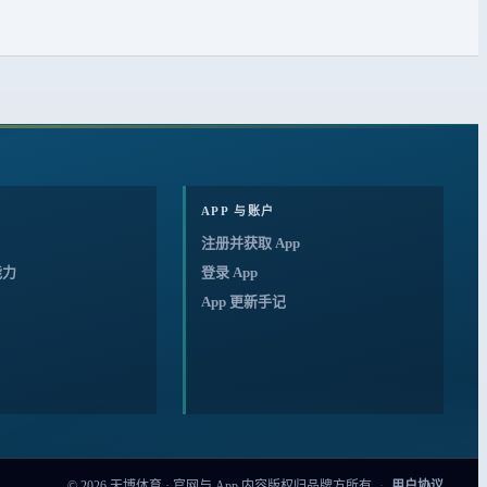
APP 与账户
注册并获取 App
能力
登录 App
App 更新手记
© 2026 天博体育 · 官网与 App 内容版权归品牌方所有
·
用户协议