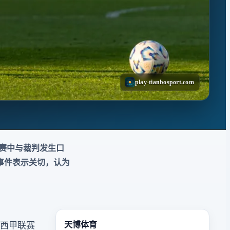
play-tianbosport.com
赛中与裁判发生口
事件表示关切，认为
天博体育
季西甲联赛