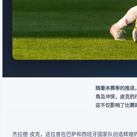
随着本赛季的推进
角及冲突，皮克的
这不仅影响了比赛
杰拉德·皮克，这位曾在巴萨和西班牙国家队创造辉煌