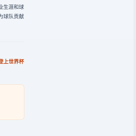
业生涯和球
为球队贡献
登上世界杯