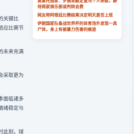
莫雷托独家：罗德里敲定皇马个人条款，静
待两家俱乐部谈判转会费
网友称阿根廷比赛结果决定明天是否上班
的关键比
伊朗国家队备战世界杯的体育场外发现一具
适应比赛节
尸体，身上有被暴力伤害的痕迹
的未来充满
会采取更为
季面临诸多
情绪稳定与
时此刻，球