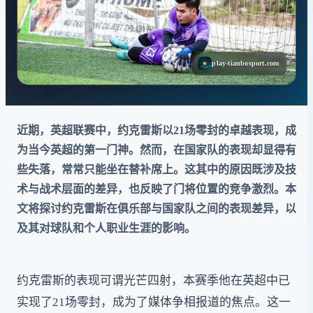
play-tianbosport.com
近期，英超联赛中，约克雷斯以21场零封的卓越表现，成
为当今英超的第一门神。然而，在国家队的表现却显得有
些失落，常常只能坐在替补席上。这其中的原因既涉及技
术与战术层面的差异，也反映了门将位置的竞争激烈。本
文将探讨约克雷斯在俱乐部与国家队之间的表现差异，以
及其对球队和个人职业生涯的影响。
约克雷斯的表现可谓光芒四射，本赛季他在英超中已
实现了21场零封，成为了媒体争相报道的焦点。这一