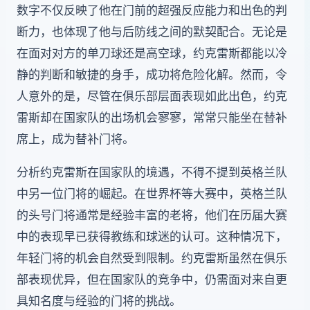
数字不仅反映了他在门前的超强反应能力和出色的判
断力，也体现了他与后防线之间的默契配合。无论是
在面对对方的单刀球还是高空球，约克雷斯都能以冷
静的判断和敏捷的身手，成功将危险化解。然而，令
人意外的是，尽管在俱乐部层面表现如此出色，约克
雷斯却在国家队的出场机会寥寥，常常只能坐在替补
席上，成为替补门将。
分析约克雷斯在国家队的境遇，不得不提到英格兰队
中另一位门将的崛起。在世界杯等大赛中，英格兰队
的头号门将通常是经验丰富的老将，他们在历届大赛
中的表现早已获得教练和球迷的认可。这种情况下，
年轻门将的机会自然受到限制。约克雷斯虽然在俱乐
部表现优异，但在国家队的竞争中，仍需面对来自更
具知名度与经验的门将的挑战。