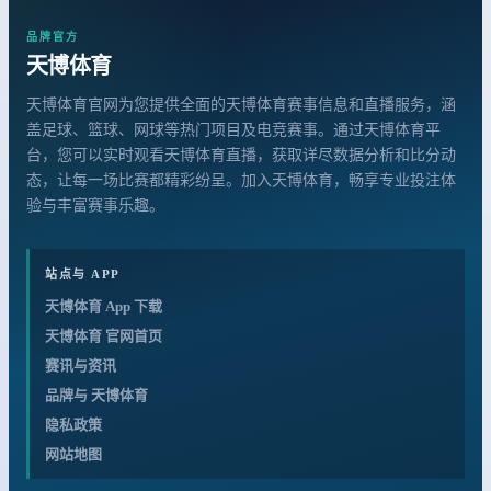
品牌官方
天博体育
天博体育官网为您提供全面的天博体育赛事信息和直播服务，涵
盖足球、篮球、网球等热门项目及电竞赛事。通过天博体育平
台，您可以实时观看天博体育直播，获取详尽数据分析和比分动
态，让每一场比赛都精彩纷呈。加入天博体育，畅享专业投注体
验与丰富赛事乐趣。
站点与 APP
天博体育 App 下载
天博体育 官网首页
赛讯与资讯
品牌与 天博体育
隐私政策
网站地图