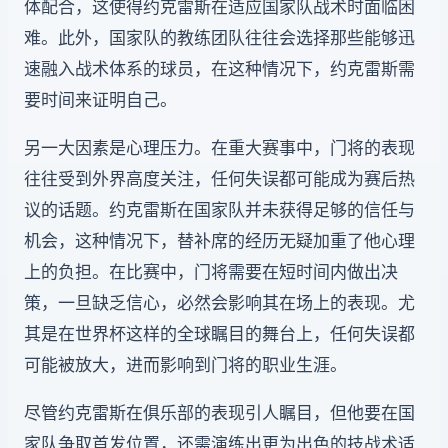
体配合，这使得约克雷斯在适应国家队战术时面临困
难。此外，国家队的教练团队往往会选择那些能够迅
速融入战术体系的球员，在这种情况下，约克雷斯需
要时间来证明自己。
另一大因素是心理压力。在重大赛事中，门将的表现
往往受到外界高度关注，任何失误都可能成为赛后热
议的话题。约克雷斯在国家队并未获得足够的信任与
机会，这种情况下，替补席的经历无疑加重了他心理
上的负担。在比赛中，门将需要在短时间内做出决
策，一旦缺乏信心，必然会影响其在场上的表现。尤
其是在世界杯这样的全球瞩目的舞台上，任何失误都
可能被放大，进而影响到门将的职业生涯。
尽管约克雷斯在俱乐部的表现引人瞩目，但他要在国
家队争取首发位置，还需演练出更为出色的技战术适