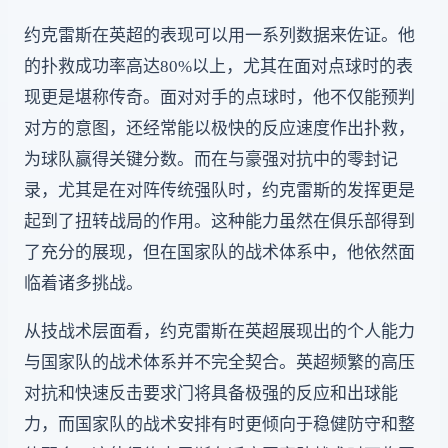
约克雷斯在英超的表现可以用一系列数据来佐证。他
的扑救成功率高达80%以上，尤其在面对点球时的表
现更是堪称传奇。面对对手的点球时，他不仅能预判
对方的意图，还经常能以极快的反应速度作出扑救，
为球队赢得关键分数。而在与豪强对抗中的零封记
录，尤其是在对阵传统强队时，约克雷斯的发挥更是
起到了扭转战局的作用。这种能力虽然在俱乐部得到
了充分的展现，但在国家队的战术体系中，他依然面
临着诸多挑战。
从技战术层面看，约克雷斯在英超展现出的个人能力
与国家队的战术体系并不完全契合。英超频繁的高压
对抗和快速反击要求门将具备极强的反应和出球能
力，而国家队的战术安排有时更倾向于稳健防守和整