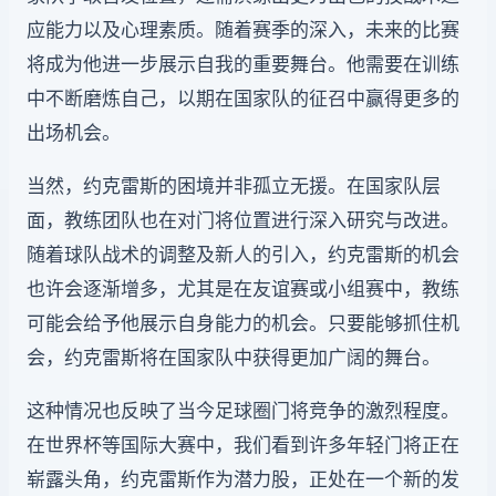
应能力以及心理素质。随着赛季的深入，未来的比赛
将成为他进一步展示自我的重要舞台。他需要在训练
中不断磨炼自己，以期在国家队的征召中赢得更多的
出场机会。
当然，约克雷斯的困境并非孤立无援。在国家队层
面，教练团队也在对门将位置进行深入研究与改进。
随着球队战术的调整及新人的引入，约克雷斯的机会
也许会逐渐增多，尤其是在友谊赛或小组赛中，教练
可能会给予他展示自身能力的机会。只要能够抓住机
会，约克雷斯将在国家队中获得更加广阔的舞台。
这种情况也反映了当今足球圈门将竞争的激烈程度。
在世界杯等国际大赛中，我们看到许多年轻门将正在
崭露头角，约克雷斯作为潜力股，正处在一个新的发