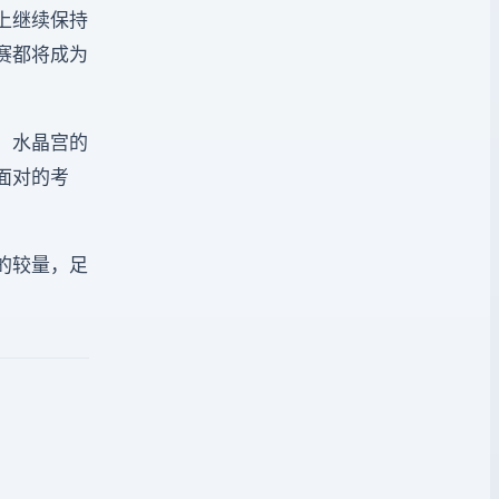
上继续保持
赛都将成为
。水晶宫的
面对的考
的较量，足