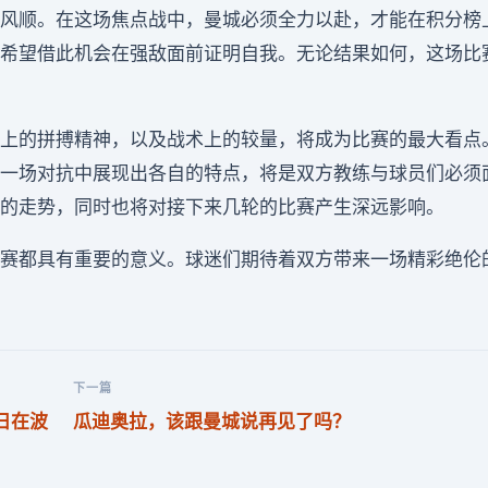
风顺。在这场焦点战中，曼城必须全力以赴，才能在积分榜
希望借此机会在强敌面前证明自我。无论结果如何，这场比
上的拼搏精神，以及战术上的较量，将成为比赛的最大看点
一场对抗中展现出各自的特点，将是双方教练与球员们必须
的走势，同时也将对接下来几轮的比赛产生深远影响。
赛都具有重要的意义。球迷们期待着双方带来一场精彩绝伦
下一篇
日在波
瓜迪奥拉，该跟曼城说再见了吗？