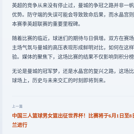
英超的竞争从来没有停止过，曼城的争冠之路并非一帆
优势。防守端的失误可能会导致致命后果，而水晶宫则
本赛季英超联赛的重要里程碑。
随着比赛的临近，球迷们的期待与日俱增。双方在赛场
主场气氛与曼城的高压表现形成鲜明对比，如何在这样
验。媒体的聚焦下，这场比赛的结果不仅影响到积分榜
无论是曼城的冠军梦，还是水晶宫的复兴之路，这场比
球场上，历史与未来交汇的时刻即将到来。
上一篇
中国三人篮球男女篮出征世界杯！比赛将于6月1日至8
兰进行