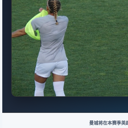
曼城将在本赛季英