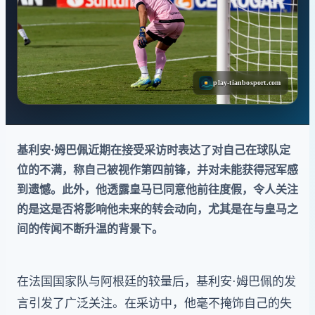
play-tianbosport.com
基利安·姆巴佩近期在接受采访时表达了对自己在球队定
位的不满，称自己被视作第四前锋，并对未能获得冠军感
到遗憾。此外，他透露皇马已同意他前往度假，令人关注
的是这是否将影响他未来的转会动向，尤其是在与皇马之
间的传闻不断升温的背景下。
在法国国家队与阿根廷的较量后，基利安·姆巴佩的发
言引发了广泛关注。在采访中，他毫不掩饰自己的失