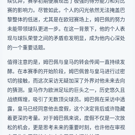
续优异，赛季初期便展现出了极强的得分能力和对比
赛的影响力。尽管如此，个人的闪光依然无法掩盖巴
黎整体的低迷，尤其是在欧冠赛场上，姆巴佩的努力
未能带领球队更进一步。在这一背景下，他的个人表
现与球队荣誉之间的矛盾愈发明显，成为他内心深处
的一个重要话题。
值得注意的是，姆巴佩与皇马的转会传闻一直持续发
酵。在本赛季的开始阶段，姆巴佩曾与皇马进行过密
切的接触，而这次采访无疑加深了外界对他未来去向
的猜测。皇马作为欧洲足坛的巨头之一，历史悠久且
战绩辉煌，吸引了无数顶尖球员。姆巴佩在采访中透
露，皇马已经同意他去度假，这个决定背后或许隐藏
着更深的考量。对于姆巴佩来说，度假不仅是一次放
松的机会，更是思考未来的重要时刻，也许他在审视