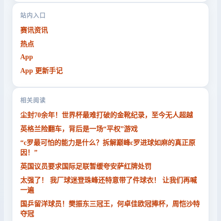
站内入口
赛讯资讯
热点
App
App 更新手记
相关阅读
尘封70余年！世界杯最难打破的金靴纪录，至今无人超越
英格兰险翻车，背后是一场“平权”游戏
“c罗最可怕的能力是什么？拆解巅峰c罗进球如麻的真正原
因！”
英国议员要求国际足联暂缓夸安萨红牌处罚
太强了！ 我厂球迷登珠峰还特意带了件球衣！ 让我们再喊
一遍
国乒留洋球员！樊振东三冠王，何卓佳欧冠捧杯，周恺沙特
夺冠