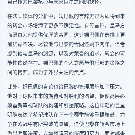
自己作为巴黎核心与未来巨星之间的抉择。
在法国媒体的分析中，姆巴佩的言辞无疑为即将到来
的转会市场增添了更多不确定性。有传言称，皇马方
面愿意为他提供优厚的合同，这让姆巴佩在选择上更
加犹豫不决。尽管他与巴黎的合同还剩下两年，但考
虑到他与皇马的渊源，以及对荣誉的追求，转会的可
能性依然存在。姆巴佩的个人意愿与俱乐部的策略之
间的博弈，成为了外界关注的焦点。
此外，姆巴佩的言论也给巴黎的管理层施加了压力。
他对于球队未来的期待和对胜利的渴望，促使高层必
须重新审视球队的构建和引援策略。这位年轻的巨星
明确表达了希望球队在下一个赛季能够重振旗鼓，力
争在欧冠中有所突破的愿望，迫使巴黎在转会市场上
做出明智决策，以增强阵容的深度和实力。面对越来