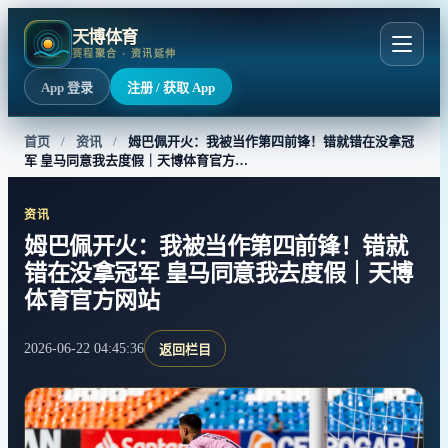
天博体育
打开
赛程聚合 · 资讯延伸
App 登录
注册 / 获取 App
App
首页
/
资讯
/
姆巴佩开火：我被当作第四前锋！错就错在没拿冠
军 皇马同意我去度假｜天博体育官方…
官网
赛讯与资讯
资讯
姆巴佩开火：我被当作第四前锋！错就
品牌与合作
错在没拿冠军 皇马同意我去度假｜天博
体育官方网站
2026-06-22 04:45:36
返回栏目