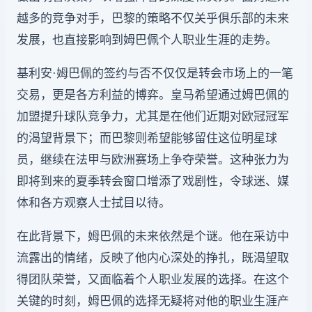
越多的竞争对手，巴黎的策略不仅关乎俱乐部的未来
发展，也直接影响到姆巴佩个人职业生涯的走势。
基利安·姆巴佩的签约与否不仅仅是转会市场上的一笔
交易，更是各方利益的博弈。皇马希望通过姆巴佩的
加盟提升球队竞争力，尤其是在他们近期对欧冠冠军
的渴望背景下；而巴黎则希望能够留住这位明星球
员，继续在法甲与欧洲赛场上争夺荣誉。这种张力为
即将到来的夏季转会窗口增添了戏剧性，令球迷、媒
体和各方观察人士拭目以待。
在此背景下，姆巴佩的未来依然是个谜。他在采访中
流露出的情绪，反映了他内心深处的挣扎，既渴望取
得团队荣誉，又面临着个人职业发展的选择。在这个
关键的时刻，姆巴佩的选择无疑将对他的职业生涯产