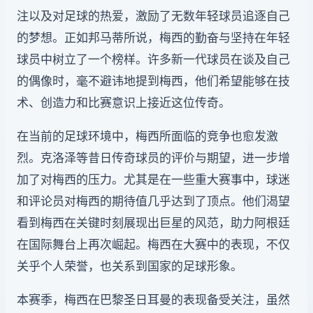
注以及对足球的热爱，激励了无数年轻球员追逐自己
的梦想。正如邦马蒂所说，梅西的勤奋与坚持在年轻
球员中树立了一个榜样。许多新一代球员在谈及自己
的偶像时，毫不避讳地提到梅西，他们希望能够在技
术、创造力和比赛意识上接近这位传奇。
在当前的足球环境中，梅西所面临的竞争也愈发激
烈。克洛泽等昔日传奇球员的评价与期望，进一步增
加了对梅西的压力。尤其是在一些重大赛事中，球迷
和评论员对梅西的期待值几乎达到了顶点。他们渴望
看到梅西在关键时刻展现出巨星的风范，助力阿根廷
在国际舞台上再次崛起。梅西在大赛中的表现，不仅
关乎个人荣誉，也关系到国家的足球形象。
本赛季，梅西在巴黎圣日耳曼的表现备受关注，虽然