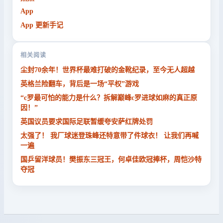
App
App 更新手记
相关阅读
尘封70余年！世界杯最难打破的金靴纪录，至今无人超越
英格兰险翻车，背后是一场“平权”游戏
“c罗最可怕的能力是什么？拆解巅峰c罗进球如麻的真正原
因！”
英国议员要求国际足联暂缓夸安萨红牌处罚
太强了！ 我厂球迷登珠峰还特意带了件球衣！ 让我们再喊
一遍
国乒留洋球员！樊振东三冠王，何卓佳欧冠捧杯，周恺沙特
夺冠