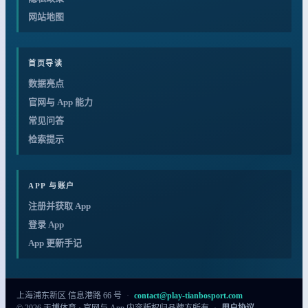
网站地图
首页导读
数据亮点
官网与 App 能力
常见问答
检索提示
APP 与账户
注册并获取 App
登录 App
App 更新手记
上海浦东新区 信息港路 66 号
·
contact@play-tianbosport.com