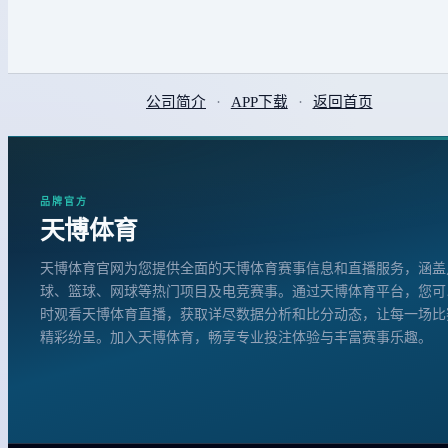
公司简介
·
APP下载
·
返回首页
品牌官方
天博体育
天博体育官网为您提供全面的天博体育赛事信息和直播服务，涵盖
球、篮球、网球等热门项目及电竞赛事。通过天博体育平台，您可
时观看天博体育直播，获取详尽数据分析和比分动态，让每一场比
精彩纷呈。加入天博体育，畅享专业投注体验与丰富赛事乐趣。