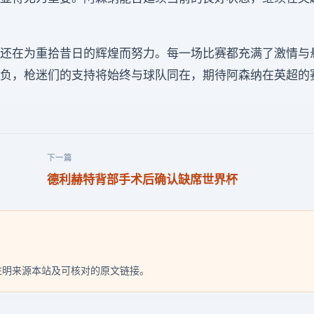
还在为重拾昔日的辉煌而努力。每一场比赛都充满了激情与
负，枪迷们的支持将始终与球队同在，期待阿森纳在英超的
下一篇
德利赫特背部手术后确认缺席世界杯
注明来源本站及可核对的原文链接。