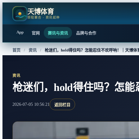
天博体育
赛程聚合 · 资讯延伸
App
官网
赛讯与资讯
品牌与合作
首页
/
资讯
/
枪迷们，hold得住吗？怎能忍住不欢呼呐！｜天博体
资讯
枪迷们，hold得住吗？怎
2026-07-05 10:56:21
返回栏目