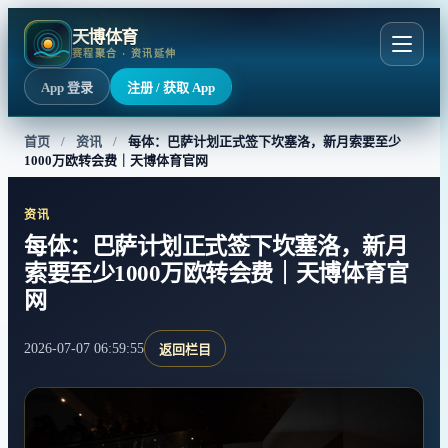
天博体育
打开
赛程聚合 · 资讯延伸
App 登录
注册 / 获取 App
App
首页
/
资讯
/
每体：巴萨计划正式签下坎塞洛，新月索要至少
1000万欧转会费｜天博体育官网
官网
赛讯与资讯
资讯
每体：巴萨计划正式签下坎塞洛，新月
品牌与合作
索要至少1000万欧转会费｜天博体育官
网
2026-07-07 06:59:55
返回栏目