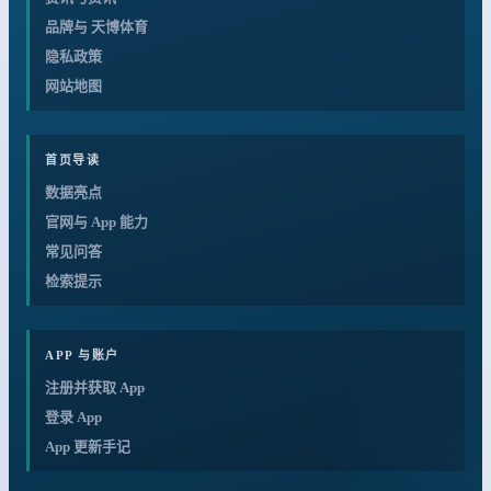
品牌与 天博体育
隐私政策
网站地图
首页导读
数据亮点
官网与 App 能力
常见问答
检索提示
APP 与账户
注册并获取 App
登录 App
App 更新手记