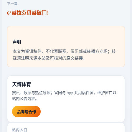
下一篇
6’赫拉芬贝赫破门！
声明
本文为资讯稿件，不代表联赛、俱乐部或转播方立场；转
载须注明来源本站及可核对的原文链接。
天博体育
赛讯、数据与热点导读；官网与 App 共用稿件源，维护窗口以
站内公告为准。
品牌与合作
站内入口