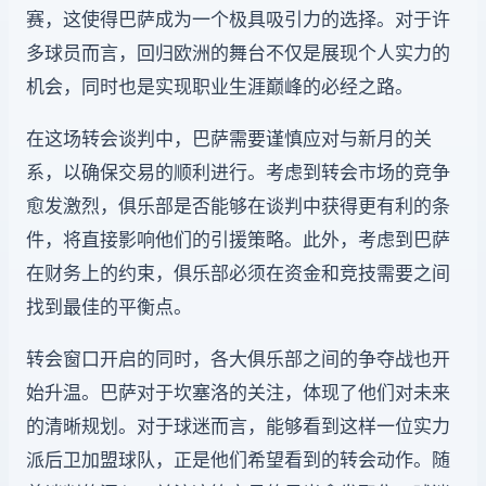
赛，这使得巴萨成为一个极具吸引力的选择。对于许
多球员而言，回归欧洲的舞台不仅是展现个人实力的
机会，同时也是实现职业生涯巅峰的必经之路。
在这场转会谈判中，巴萨需要谨慎应对与新月的关
系，以确保交易的顺利进行。考虑到转会市场的竞争
愈发激烈，俱乐部是否能够在谈判中获得更有利的条
件，将直接影响他们的引援策略。此外，考虑到巴萨
在财务上的约束，俱乐部必须在资金和竞技需要之间
找到最佳的平衡点。
转会窗口开启的同时，各大俱乐部之间的争夺战也开
始升温。巴萨对于坎塞洛的关注，体现了他们对未来
的清晰规划。对于球迷而言，能够看到这样一位实力
派后卫加盟球队，正是他们希望看到的转会动作。随