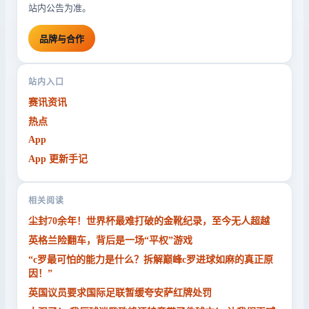
站内公告为准。
品牌与合作
站内入口
赛讯资讯
热点
App
App 更新手记
相关阅读
尘封70余年！世界杯最难打破的金靴纪录，至今无人超越
英格兰险翻车，背后是一场“平权”游戏
“c罗最可怕的能力是什么？拆解巅峰c罗进球如麻的真正原
因！”
英国议员要求国际足联暂缓夸安萨红牌处罚