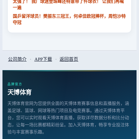
太强了！ 我厂球迷登珠峰还特意带了件球衣！ 让我们再喊
一遍
国乒留洋球员！樊振东三冠王，何卓佳欧冠捧杯，周恺沙特
夺冠
公司简介
·
APP下载
·
返回首页
品牌官方
天博体育
天博体育官网为您提供全面的天博体育赛事信息和直播服务，涵
盖足球、篮球、网球等热门项目及电竞赛事。通过天博体育平
台，您可以实时观看天博体育直播，获取详尽数据分析和比分动
态，让每一场比赛都精彩纷呈。加入天博体育，畅享专业投注体
验与丰富赛事乐趣。