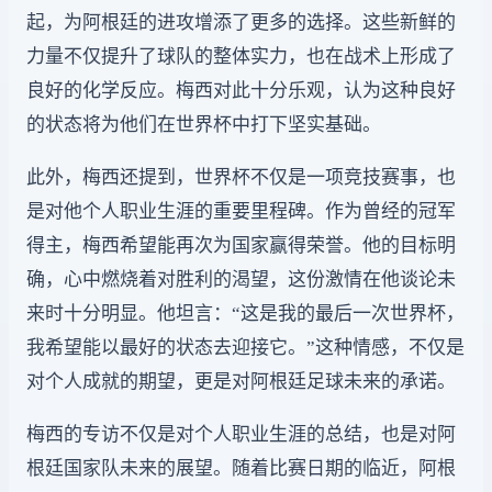
起，为阿根廷的进攻增添了更多的选择。这些新鲜的
力量不仅提升了球队的整体实力，也在战术上形成了
良好的化学反应。梅西对此十分乐观，认为这种良好
的状态将为他们在世界杯中打下坚实基础。
此外，梅西还提到，世界杯不仅是一项竞技赛事，也
是对他个人职业生涯的重要里程碑。作为曾经的冠军
得主，梅西希望能再次为国家赢得荣誉。他的目标明
确，心中燃烧着对胜利的渴望，这份激情在他谈论未
来时十分明显。他坦言：“这是我的最后一次世界杯，
我希望能以最好的状态去迎接它。”这种情感，不仅是
对个人成就的期望，更是对阿根廷足球未来的承诺。
梅西的专访不仅是对个人职业生涯的总结，也是对阿
根廷国家队未来的展望。随着比赛日期的临近，阿根