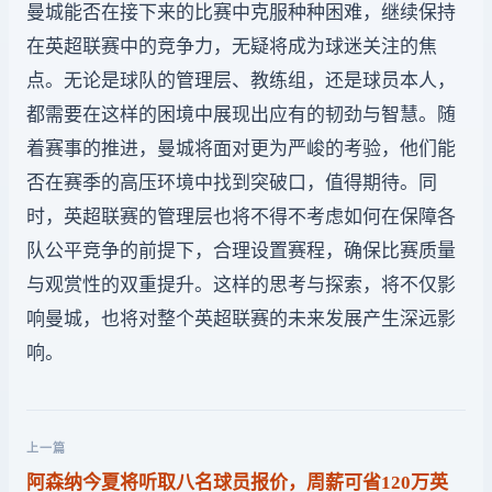
曼城能否在接下来的比赛中克服种种困难，继续保持
在英超联赛中的竞争力，无疑将成为球迷关注的焦
点。无论是球队的管理层、教练组，还是球员本人，
都需要在这样的困境中展现出应有的韧劲与智慧。随
着赛事的推进，曼城将面对更为严峻的考验，他们能
否在赛季的高压环境中找到突破口，值得期待。同
时，英超联赛的管理层也将不得不考虑如何在保障各
队公平竞争的前提下，合理设置赛程，确保比赛质量
与观赏性的双重提升。这样的思考与探索，将不仅影
响曼城，也将对整个英超联赛的未来发展产生深远影
响。
上一篇
阿森纳今夏将听取八名球员报价，周薪可省120万英