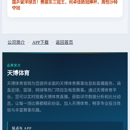
国乒留洋球员！樊振东三冠王，何卓佳欧冠捧杯，周恺沙特
夺冠
公司简介
·
APP下载
·
返回首页
品牌官方
天博体育
天博体育官网为您提供全面的天博体育赛事信息和直播服务，涵
盖足球、篮球、网球等热门项目及电竞赛事。通过天博体育平
台，您可以实时观看天博体育直播，获取详尽数据分析和比分动
态，让每一场比赛都精彩纷呈。加入天博体育，畅享专业投注体
验与丰富赛事乐趣。
站点与 APP