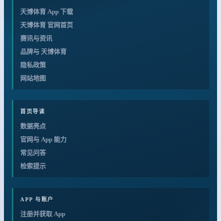
天博体育 App 下载
天博体育 官网首页
赛讯与资讯
品牌与 天博体育
隐私政策
网站地图
首页导读
数据亮点
官网与 App 能力
常见问答
检索提示
APP 与账户
注册并获取 App