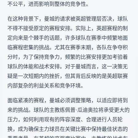
不公平，进而影响到整体的竞争性。
在这种背景下，曼城的请求被英超管理层否决，球队
不得不接受原定的赛程安排。实际上，英超赛程的制
定向来是个棘手的话题，许多球队在赛季中频繁地面
临赛程密集的挑战。尤其在赛季末期，各队在争夺积
分时，为了保持竞争力，频繁的比赛安排更加考验着
球队的体能和战术安排。对于曼城而言，这一决策无
疑是一次短期内的挫折，但其背后反映的是英超联赛
内部复杂的利益关系和竞争环境。
面临紧凑的赛程，曼城必须调整策略，以适应即将到
来的挑战。球队的主教练佩普·瓜迪奥拉将承受更大的
压力，如何利用现有的阵容深度、合理进行人员轮
换，成为确保主力球员在关键比赛中保持最佳状态的