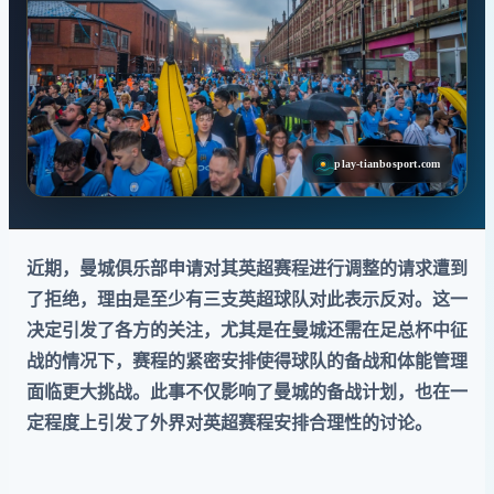
play-tianbosport.com
近期，曼城俱乐部申请对其英超赛程进行调整的请求遭到
了拒绝，理由是至少有三支英超球队对此表示反对。这一
决定引发了各方的关注，尤其是在曼城还需在足总杯中征
战的情况下，赛程的紧密安排使得球队的备战和体能管理
面临更大挑战。此事不仅影响了曼城的备战计划，也在一
定程度上引发了外界对英超赛程安排合理性的讨论。