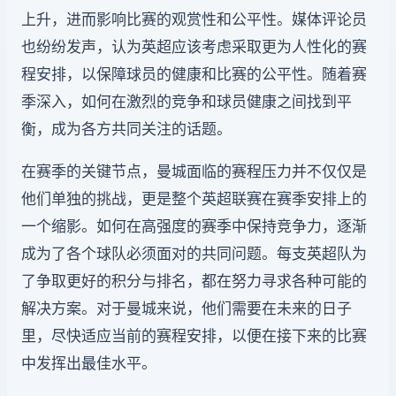
上升，进而影响比赛的观赏性和公平性。媒体评论员
也纷纷发声，认为英超应该考虑采取更为人性化的赛
程安排，以保障球员的健康和比赛的公平性。随着赛
季深入，如何在激烈的竞争和球员健康之间找到平
衡，成为各方共同关注的话题。
在赛季的关键节点，曼城面临的赛程压力并不仅仅是
他们单独的挑战，更是整个英超联赛在赛季安排上的
一个缩影。如何在高强度的赛季中保持竞争力，逐渐
成为了各个球队必须面对的共同问题。每支英超队为
了争取更好的积分与排名，都在努力寻求各种可能的
解决方案。对于曼城来说，他们需要在未来的日子
里，尽快适应当前的赛程安排，以便在接下来的比赛
中发挥出最佳水平。