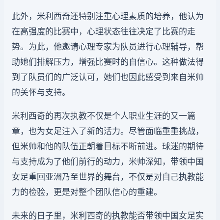
此外，米利西奇还特别注重心理素质的培养，他认为
在高强度的比赛中，心理状态往往决定了比赛的走
势。为此，他邀请心理专家为队员进行心理辅导，帮
助她们排解压力，增强比赛时的自信心。这种做法得
到了队员们的广泛认可，她们也因此感受到来自米帅
的关怀与支持。
米利西奇的再次执教不仅是个人职业生涯的又一篇
章，也为女足注入了新的活力。尽管面临重重挑战，
但米帅和他的队伍正朝着目标不断前进。球迷的期待
与支持成为了他们前行的动力，米帅深知，带领中国
女足重回亚洲乃至世界的舞台，不仅是对自己执教能
力的检验，更是对整个团队信心的重建。
未来的日子里，米利西奇的执教能否带领中国女足实