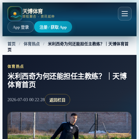
天博体育
打开
赛程聚合 · 资讯延伸
App 登录
注册 / 获取 App
App
首页
/
体育热点
/
米利西奇为何还能担任主教练？｜天博体育首
页
官网
赛讯与资讯
体育热点
米利西奇为何还能担任主教练？｜天博
品牌与合作
体育首页
2026-07-03 00:22:28
返回栏目