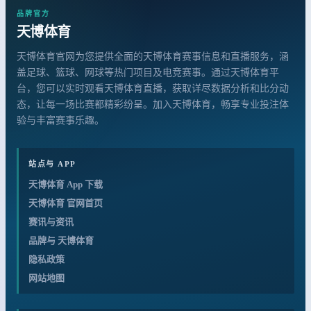
品牌官方
天博体育
天博体育官网为您提供全面的天博体育赛事信息和直播服务，涵
盖足球、篮球、网球等热门项目及电竞赛事。通过天博体育平
台，您可以实时观看天博体育直播，获取详尽数据分析和比分动
态，让每一场比赛都精彩纷呈。加入天博体育，畅享专业投注体
验与丰富赛事乐趣。
站点与 APP
天博体育 App 下载
天博体育 官网首页
赛讯与资讯
品牌与 天博体育
隐私政策
网站地图