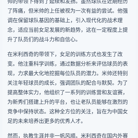
帅的带领下得到了延续和发扬。虽然球队在近期经历
了阵痛，但米帅的上任被视为一次有益的尝试。他强
调在保留球队基因的基础上，引入现代化的战术理
念，适应当前女足发展的新趋势，这在一定程度上提
升了队员们的战斗力和自信心。
在米利西奇的带领下，女足的训练方式也发生了改
变。他注重科学训练，通过数据分析来评估球员的表
现，力求最大化地挖掘每位队员的潜力。米帅还特别
关注年轻球员的成长，强调团队的配合与默契。为了
提高整体实力，他组织了一系列的训练营和友谊赛，
为新秀们搭建上升的平台，也让老队员能够在激烈的
竞争中保持状态。这种全方位的关注，旨在为中国女
足的未来培养出更多的优秀人才。
然而，执教生涯并非一帆风顺。米利西奇在国内外赛