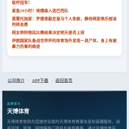
联杯冠军！
紧急24小时！埃德森入选巴西队
莫雷托独家：罗德里敲定皇马个人条款，静待两家俱乐部谈
判转会费
网友称阿根廷比赛结果决定明天是否上班
伊朗国家队备战世界杯的体育场外发现一具尸体，身上有被
暴力伤害的痕迹
公司简介
·
APP下载
·
返回首页
品牌官方
天博体育
天博体育官网为您提供全面的天博体育赛事信息和直播服务，涵
盖足球、篮球、网球等热门项目及电竞赛事。通过天博体育平