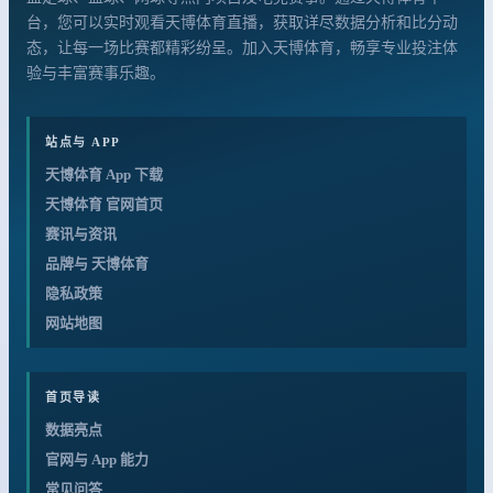
台，您可以实时观看天博体育直播，获取详尽数据分析和比分动
态，让每一场比赛都精彩纷呈。加入天博体育，畅享专业投注体
验与丰富赛事乐趣。
站点与 APP
天博体育 App 下载
天博体育 官网首页
赛讯与资讯
品牌与 天博体育
隐私政策
网站地图
首页导读
数据亮点
官网与 App 能力
常见问答