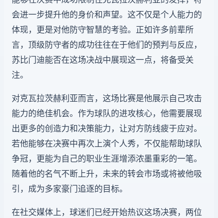
会进一步提升他的身价和声望。这不仅是个人能力的
体现，更是对他防守智慧的考验。正如许多前辈所
言，顶级防守者的成功往往在于他们的预判与反应，
苏比门迪能否在这场决战中展现这一点，将备受关
注。
对克瓦拉茨赫利亚而言，这场比赛是他展示自己攻击
能力的绝佳机会。作为球队的进攻核心，他需要展现
出更多的创造力和决策能力，让对方防线疲于应对。
若他能够在决赛中再次上演个人秀，不仅能帮助球队
争冠，更能为自己的职业生涯增添浓墨重彩的一笔。
随着他的名气不断上升，未来的转会市场或将被他吸
引，成为多家豪门追逐的目标。
在社交媒体上，球迷们已经开始热议这场决赛，两位