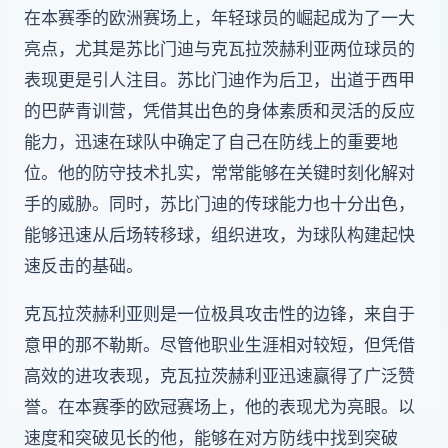
在本赛季的欧洲赛场上，年轻球员的崛起成为了一大
亮点，尤其是苏比门迪与克瓦拉茨赫利亚两位球员的
表现更是引人注目。苏比门迪作为后卫，出道于西甲
的巴萨青训营，凭借其出色的身体素质和灵活的反应
能力，迅速在球队中确定了自己在防线上的重要地
位。他的防守技术扎实，常常能够在关键时刻化解对
手的威胁。同时，苏比门迪的传球能力也十分出色，
能够迅速从后场转移球，组织进攻，为球队构建起快
速反击的基础。
克瓦拉茨赫利亚则是一位极具攻击性的边锋，来自于
意甲的那不勒斯。尽管他职业生涯相对较短，但凭借
高效的进攻表现，克瓦拉茨赫利亚迅速赢得了广泛赞
誉。在本赛季的欧冠赛场上，他的表现尤为亮眼。以
速度和突破见长的他，能够在对方防线中找到突破