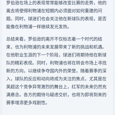
罗伯逊在场上的表现常常能够改变比赛的走势，他的
离去将使得利物浦在短期内必须面对如何重建的问
题。同时，球迷们也会关注他在新球队的表现，是否
能像在利物浦一样继续发光发热。
总结来看，罗伯逊的离开不仅标志着一个时代的结
束，也为利物浦的未来发展带来了新的挑战和机遇。
在他职业生涯的下一个阶段，球迷们将期待他在新球
队的精彩表现。同时，利物浦也将在转会市场上寻找
新的方向，以继续争夺国内外的荣誉。随着赛季的深
入，球队的反应和动向将成为关注的焦点，尤其是在
英超这个竞争异常激烈的舞台上，红军的未来仍然充
满悬念。各方的期待与疑虑交织，也将为即将到来的
赛季增添更多戏剧性。