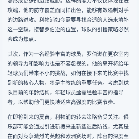
够形成更多的边路威胁。这样的能力不仅仅体现在进
攻端，他的防守覆盖面同样出色，能够有效遏制对手
的边路进攻。利物浦如今需要寻找合适的人选来填补
这一空缺，接替罗伯逊的位置，球队的引援策略必然
会成为焦点。
其次，作为一名经验丰富的球员，罗伯逊在更衣室内
的领导力和影响力也是不容忽视的。他的离开将给年
轻球员们带来不小的挑战，如何在接下来的比赛中找
到新的核心人物，将是主教练的重要任务。考虑到球
队目前的年龄结构，年轻球员亟需经验丰富的指导
者，以帮助他们更快地适应高强度的比赛节奏。
在即将到来的夏窗，利物浦的转会策略备受关注。俱
乐部可能会通过引进新援来重新塑造后防线，尤其是
在面对竞争激烈的英超和欧洲赛场时，阵容的深度至