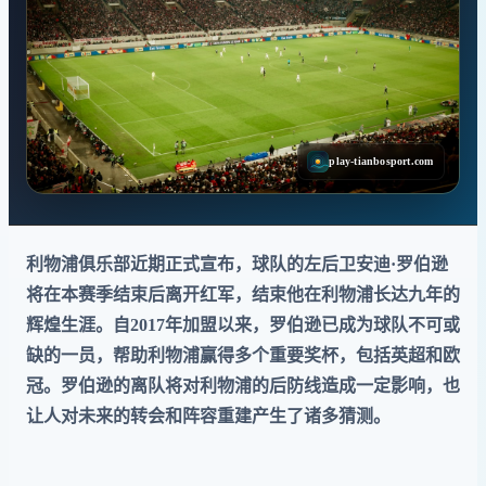
play-tianbosport.com
利物浦俱乐部近期正式宣布，球队的左后卫安迪·罗伯逊
将在本赛季结束后离开红军，结束他在利物浦长达九年的
辉煌生涯。自2017年加盟以来，罗伯逊已成为球队不可或
缺的一员，帮助利物浦赢得多个重要奖杯，包括英超和欧
冠。罗伯逊的离队将对利物浦的后防线造成一定影响，也
让人对未来的转会和阵容重建产生了诸多猜测。