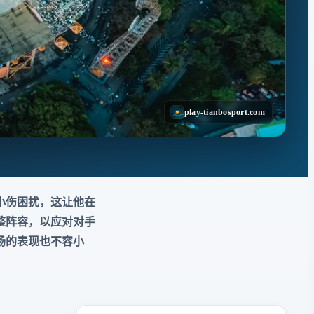
play-tianbosport.com
小伤困扰，这让他在
整阵容，以应对对手
场的表现也不容小