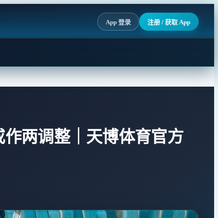
App 登录
注册 / 获取 App
或作两调整｜天博体育官方