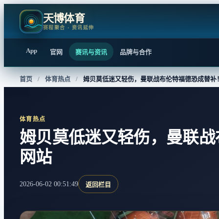
天博体育
赛程聚合 · 资讯延伸
App
官网
赛讯与资讯
品牌与合作
首页
/
体育热点
/
姆贝莫低迷又轻伤，曼联战布伦特福德恐成替补
体育热点
姆贝莫低迷又轻伤，曼联战
网站
2026-06-02 00:51:49
返回栏目