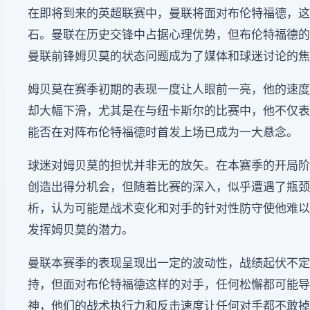
在即将到来的英超联赛中，曼联将面对布伦特福德，这
石。曼联在历史交锋中占据心理优势，但布伦特福德的
曼联前锋姆贝莫的状态问题成为了媒体和球迷讨论的焦
姆贝莫在赛季初期的表现一度让人眼前一亮，他的速度
却大幅下滑，尤其是在与纽卡斯尔的比赛中，他不仅表
能否在对阵布伦特福德时首发上场已成为一大悬念。
球迷对姆贝莫的担忧并非无的放矢。在本赛季的开局阶
创造出得分机会，但随着比赛的深入，似乎遭遇了瓶颈
析，认为可能是战术变化和对手的针对性防守使他难以
发挥姆贝莫的潜力。
曼联本赛季的表现呈现出一定的波动性，战绩起伏不定
持，但面对布伦特福德这样的对手，任何松懈都可能导
神，他们的战术执行力和反击速度让任何对手都不敢掉