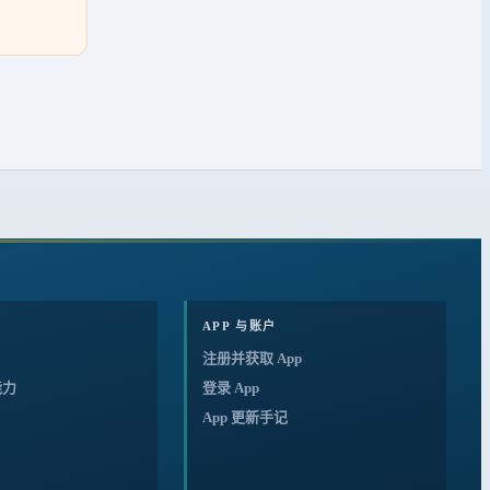
APP 与账户
注册并获取 App
能力
登录 App
App 更新手记