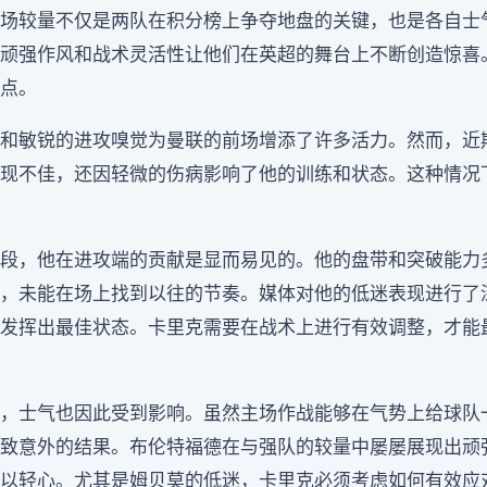
场较量不仅是两队在积分榜上争夺地盘的关键，也是各自士
顽强作风和战术灵活性让他们在英超的舞台上不断创造惊喜
点。
和敏锐的进攻嗅觉为曼联的前场增添了许多活力。然而，近
现不佳，还因轻微的伤病影响了他的训练和状态。这种情况
段，他在进攻端的贡献是显而易见的。他的盘带和突破能力
，未能在场上找到以往的节奏。媒体对他的低迷表现进行了
发挥出最佳状态。卡里克需要在战术上进行有效调整，才能
，士气也因此受到影响。虽然主场作战能够在气势上给球队
致意外的结果。布伦特福德在与强队的较量中屡屡展现出顽
以轻心。尤其是姆贝莫的低迷，卡里克必须考虑如何有效应