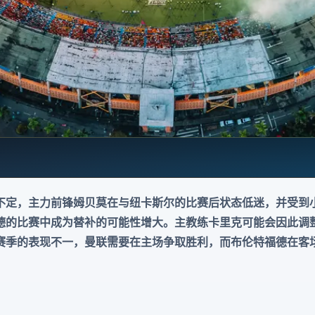
不定，主力前锋姆贝莫在与纽卡斯尔的比赛后状态低迷，并受到
德的比赛中成为替补的可能性增大。主教练卡里克可能会因此调
赛季的表现不一，曼联需要在主场争取胜利，而布伦特福德在客