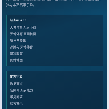
验与丰富赛事乐趣。
站点与 APP
天博体育 App 下载
天博体育 官网首页
赛讯与资讯
品牌与 天博体育
隐私政策
网站地图
首页导读
数据亮点
官网与 App 能力
常见问答
检索提示