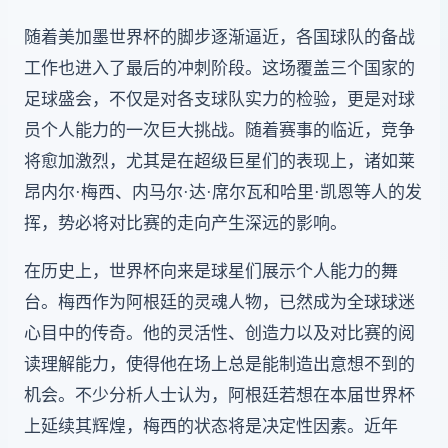
随着美加墨世界杯的脚步逐渐逼近，各国球队的备战
工作也进入了最后的冲刺阶段。这场覆盖三个国家的
足球盛会，不仅是对各支球队实力的检验，更是对球
员个人能力的一次巨大挑战。随着赛事的临近，竞争
将愈加激烈，尤其是在超级巨星们的表现上，诸如莱
昂内尔·梅西、内马尔·达·席尔瓦和哈里·凯恩等人的发
挥，势必将对比赛的走向产生深远的影响。
在历史上，世界杯向来是球星们展示个人能力的舞
台。梅西作为阿根廷的灵魂人物，已然成为全球球迷
心目中的传奇。他的灵活性、创造力以及对比赛的阅
读理解能力，使得他在场上总是能制造出意想不到的
机会。不少分析人士认为，阿根廷若想在本届世界杯
上延续其辉煌，梅西的状态将是决定性因素。近年