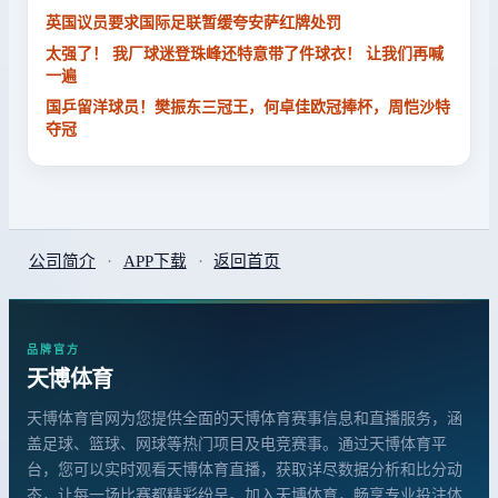
英国议员要求国际足联暂缓夸安萨红牌处罚
太强了！ 我厂球迷登珠峰还特意带了件球衣！ 让我们再喊
一遍
国乒留洋球员！樊振东三冠王，何卓佳欧冠捧杯，周恺沙特
夺冠
公司简介
·
APP下载
·
返回首页
品牌官方
天博体育
天博体育官网为您提供全面的天博体育赛事信息和直播服务，涵
盖足球、篮球、网球等热门项目及电竞赛事。通过天博体育平
台，您可以实时观看天博体育直播，获取详尽数据分析和比分动
态，让每一场比赛都精彩纷呈。加入天博体育，畅享专业投注体