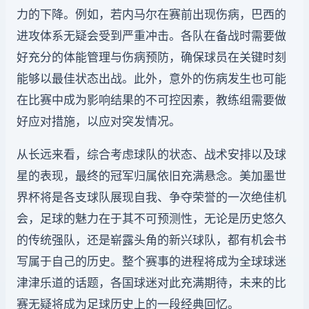
力的下降。例如，若内马尔在赛前出现伤病，巴西的
进攻体系无疑会受到严重冲击。各队在备战时需要做
好充分的体能管理与伤病预防，确保球员在关键时刻
能够以最佳状态出战。此外，意外的伤病发生也可能
在比赛中成为影响结果的不可控因素，教练组需要做
好应对措施，以应对突发情况。
从长远来看，综合考虑球队的状态、战术安排以及球
星的表现，最终的冠军归属依旧充满悬念。美加墨世
界杯将是各支球队展现自我、争夺荣誉的一次绝佳机
会，足球的魅力在于其不可预测性，无论是历史悠久
的传统强队，还是崭露头角的新兴球队，都有机会书
写属于自己的历史。整个赛事的进程将成为全球球迷
津津乐道的话题，各国球迷对此充满期待，未来的比
赛无疑将成为足球历史上的一段经典回忆。