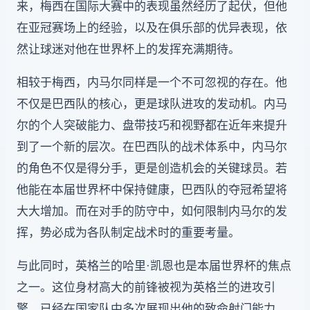
来，梅西在国际大赛中的表现虽然经历了起伏，但他
在亚冠赛场上的经验，以及在俱乐部的优异表现，依
然让球迷对他在世界杯上的发挥充满期待。
相较于梅西，内马尔同样是一个不可忽视的存在。他
不仅是巴西队的核心，更是球队进攻的发动机。内马
尔的个人突破能力、盘带技巧和视野都在近年来提升
到了一个新的层次。在巴西队的战术体系中，内马尔
的角色不仅是得分手，更是创造机会的关键球员。若
他能在本届世界杯中保持健康，巴西队的夺冠希望将
大大增加。而在对手的防守中，如何限制内马尔的发
挥，势必成为各队制定战术时的重要考量。
与此同时，英格兰的哈里·凯恩也是本届世界杯的焦点
之一。这位身材高大的前锋被视为英格兰的进攻引
擎，已经在国家队中多次展现出他的致命射门能力。