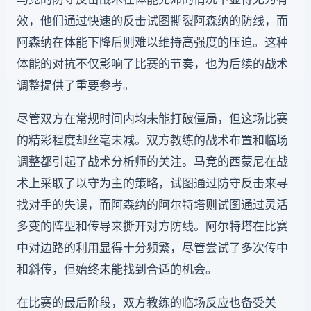
效，他们通过快速的反击试图撕裂阿森纳的防线，而
阿森纳在体能下降后则难以维持高强度的压迫。这种
体能的对抗不仅影响了比赛的节奏，也为后续的战术
调整提供了重要参考。
尽管双方在常规时间内均未能打破僵局，但这场比赛
的精彩程度却丝毫未减。双方教练的战术布置和临场
调整都引起了战术分析师的关注。马竞的西蒙尼在战
术上采取了以守为主的策略，试图通过防守反击来寻
找对手的失误，而阿森纳的阿尔特塔则试图通过灵活
多变的阵型和传导来撕开对方防线。阿尔特塔在比赛
中对边路的利用显得十分频繁，尽管尝试了多次传中
和斜传，但始终未能找到合适的机会。
在比赛的最后阶段，双方教练的临场反应也备受关