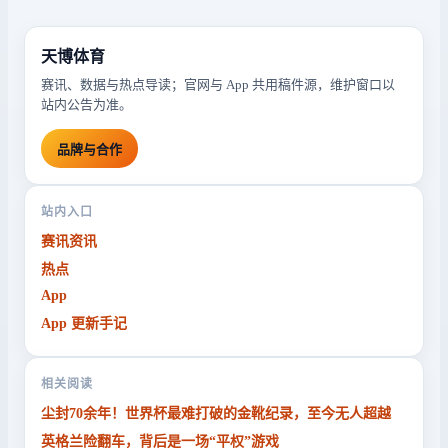
天博体育
赛讯、数据与热点导读；官网与 App 共用稿件源，维护窗口以
站内公告为准。
品牌与合作
站内入口
赛讯资讯
热点
App
App 更新手记
相关阅读
尘封70余年！世界杯最难打破的金靴纪录，至今无人超越
英格兰险翻车，背后是一场“平权”游戏